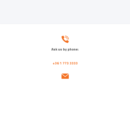
Ask us by phone:
+36 1 773 3333
Send us a message:
emineo@emineo.hu