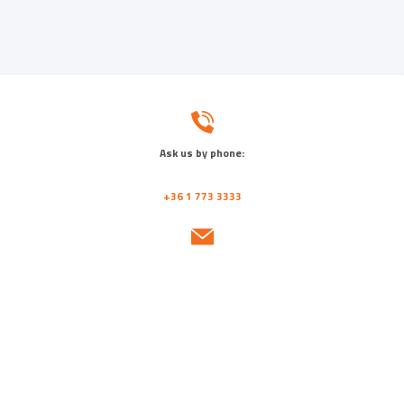
Ask us by phone:
+36 1 773 3333
Send us a message:
emineo@emineo.hu